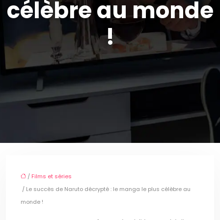
célèbre au monde
!
/
Films et séries
/ Le succès de Naruto décrypté : le manga le plus célèbre au
monde !