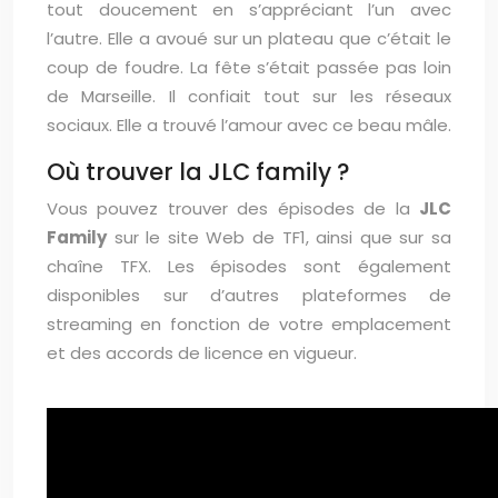
tout doucement en s’appréciant l’un avec
l’autre. Elle a avoué sur un plateau que c’était le
coup de foudre. La fête s’était passée pas loin
de Marseille. Il confiait tout sur les réseaux
sociaux. Elle a trouvé l’amour avec ce beau mâle.
Où trouver la JLC family ?
Vous pouvez trouver des épisodes de la
JLC
Family
sur le site Web de TF1, ainsi que sur sa
chaîne TFX. Les épisodes sont également
disponibles sur d’autres plateformes de
streaming en fonction de votre emplacement
et des accords de licence en vigueur.